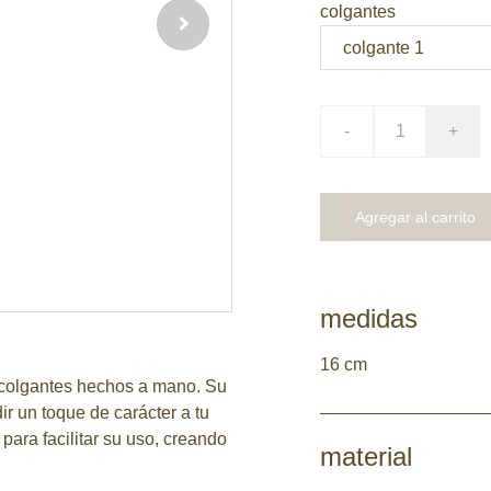
colgantes
-
+
Agregar al carrito
medidas
16 cm
 colgantes hechos a mano. Su
r un toque de carácter a tu
para facilitar su uso, creando
material