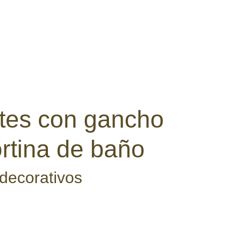
olución
Contacto
Términos y condiciones
carrito
tes con gancho
rtina de baño
decorativos