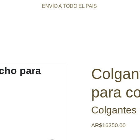
ENVIO A TODO EL PAIS 
Inicio
Mis productos
El alma de Kro Deco
Dev
Colgan
para co
Colgantes 
AR$16250.00